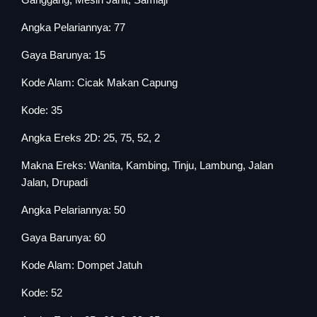
Angka Pelariannya: 77
Gaya Barunya: 15
Kode Alam: Cicak Makan Capung
Kode: 35
Angka Ereks 2D: 25, 75, 52, 2
Makna Ereks: Wanita, Kambing, Tinju, Lambung, Jalan
Jalan, Drupadi
Angka Pelariannya: 50
Gaya Barunya: 60
Kode Alam: Dompet Jatuh
Kode: 52