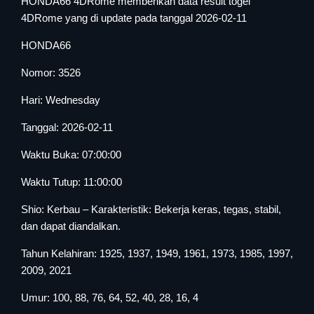
HONDA66 4DRome memberikan data result togel
4DRome yang di update pada tanggal 2026-02-11
HONDA66
Nomor: 3526
Hari: Wednesday
Tanggal: 2026-02-11
Waktu Buka: 07:00:00
Waktu Tutup: 11:00:00
Shio: Kerbau – Karakteristik: Bekerja keras, tegas, stabil,
dan dapat diandalkan.
Tahun Kelahiran: 1925, 1937, 1949, 1961, 1973, 1985, 1997,
2009, 2021
Umur: 100, 88, 76, 64, 52, 40, 28, 16, 4