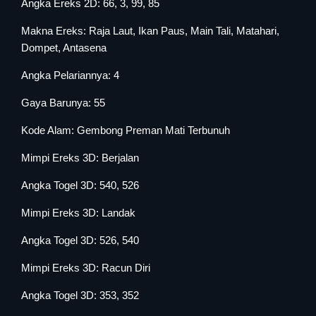
Angka Ereks 2D: 66, 3, 99, 85
Makna Ereks: Raja Laut, Ikan Paus, Main Tali, Matahari,
Dompet, Antasena
Angka Pelariannya: 4
Gaya Barunya: 55
Kode Alam: Gembong Preman Mati Terbunuh
Mimpi Ereks 3D: Berjalan
Angka Togel 3D: 540, 526
Mimpi Ereks 3D: Landak
Angka Togel 3D: 526, 540
Mimpi Ereks 3D: Racun Diri
Angka Togel 3D: 353, 352