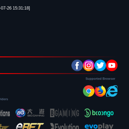
07-26 15:31:18]
Supported Browser
iders