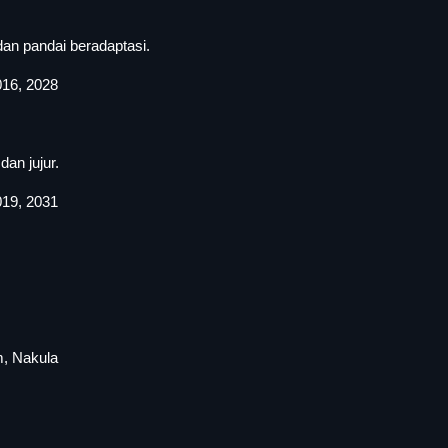
dan pandai beradaptasi.
016, 2028
dan jujur.
019, 2031
, Nakula