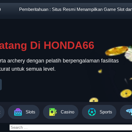
itahuan : Situs Resmi Menampilkan Game Slot dan Result Update 
atang Di
HONDA66
a archery dengan pelatih berpengalaman fasilitas
urat untuk semua level.
t
Slots
Casino
Sports
Search