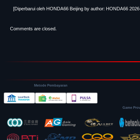
[Diperbarui oleh HONDA66 Beijing by author: HONDA66 2026-
Comments are closed.
Metode Pembayaran
Game Prov