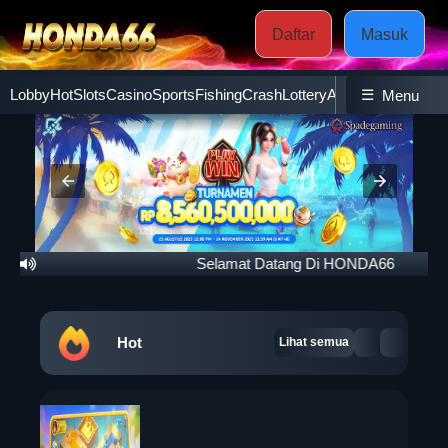
Daftar
Masuk
Lobby
Hot
Slots
Casino
Sports
Fishing
Crash
Lottery
Ayam
☰
Poker
Esport
Menu
Selamat Datang Di HONDA66
Hot
Lihat semua