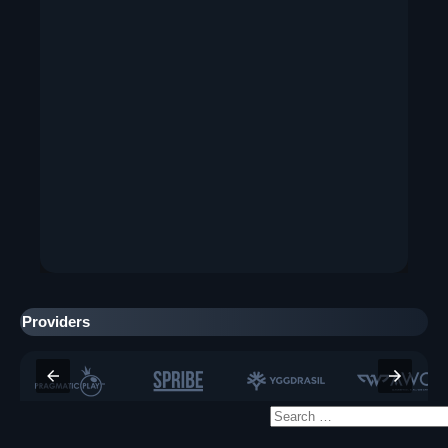
Providers
Search