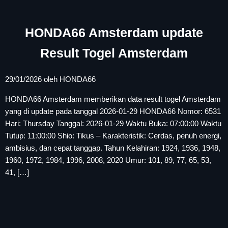
HONDA66 Amsterdam update
Result Togel Amsterdam
29/01/2026
oleh HONDA66
HONDA66 Amsterdam memberikan data result togel Amsterdam
yang di update pada tanggal 2026-01-29 HONDA66 Nomor: 6531
Hari: Thursday Tanggal: 2026-01-29 Waktu Buka: 07:00:00 Waktu
Tutup: 11:00:00 Shio: Tikus – Karakteristik: Cerdas, penuh energi,
ambisius, dan cepat tanggap. Tahun Kelahiran: 1924, 1936, 1948,
1960, 1972, 1984, 1996, 2008, 2020 Umur: 101, 89, 77, 65, 53,
41, […]