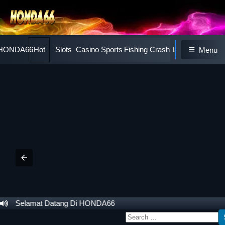
Masuk
Daftar
HONDA66
Hot
Slots
Casino
Sports
Fishing
Crash
Lottery
☰
Ayam
Menu
Selamat Datang Di HONDA66
Search